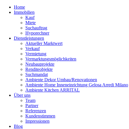
Home
Immobilien
Kauf
Miete
Suchauftrag
Hyporechner
Dienstleistungen
Aktueller Marktwert
Verkauf
Vermietung
Vermarktungsmöglichkeiten
Neubauprojekte
Renditeobjekte
Suchmandat
Ambiente Dekor Umbau/Renovationen
Ambiente Home Inneneinrichtung Gelosa Arredi Milano
Ambiente Kitchen ARRITAL
Über uns
Team
Partner
Referenzen
Kundenstimmen
Impressionen
Blog